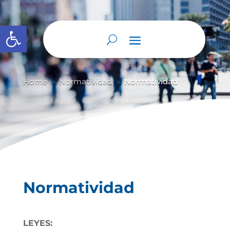
Abrir barra de herramientas
Home
Normatividad
Normatividad
9
9
Normatividad
LEYES: