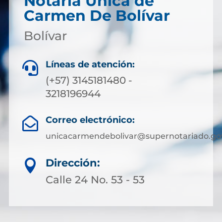
Notaría Única de
Carmen De Bolívar
Bolívar
Líneas de atención:

(+57) 3145181480 -
3218196944
Correo electrónico:

unicacarmendebolivar@supernotariado.go
Dirección:

Calle 24 No. 53 - 53