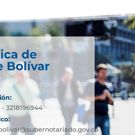
ica de
 Bolívar
ión:
 - 3218196944
ico:
olivar@supernotariado.gov.co