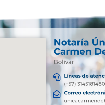
Notaría Ún
Carmen De
Bolívar
Líneas de atenc

(+57) 3145181480
Correo electrón

unicacarmendeb