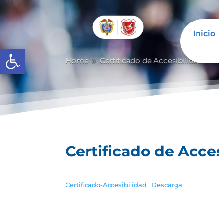
Inicio
Abrir barra de herramientas
Home
Certificado de Accesibilidad
C
9
9
Certificado de Acce
Certificado-Accesibilidad
Descarga