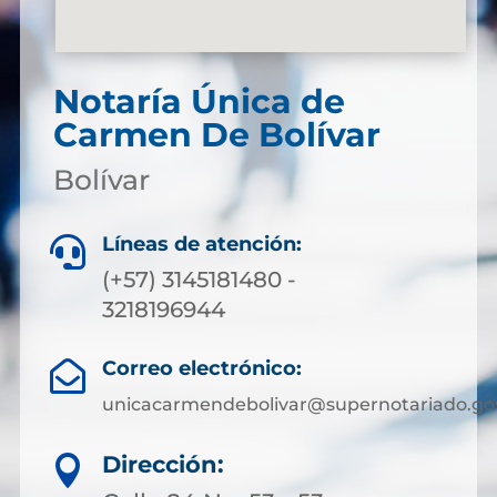
Notaría Única de
Carmen De Bolívar
Bolívar
Líneas de atención:

(+57) 3145181480 -
3218196944
Correo electrónico:

unicacarmendebolivar@supernotariado.go
Dirección:
