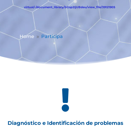
virtual/-/document_library/bGsp2IjUBdeu/view_file/39121905
Home
Participa
9

Diagnóstico e Identificación de problemas