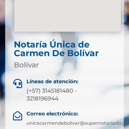
Notaría Única de
Carmen De Bolívar
Bolívar
Líneas de atención:

(+57) 3145181480 -
3218196944
Correo electrónico:

unicacarmendebolivar@supernotariado.go