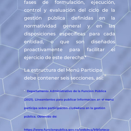
fases de formulación, ejecución,
control y evaluación del ciclo de la
gestión pública definidas en la
normatividad general y en las
disposiciones específicas para cada
entidad, o que son diseñados
proactivamente para facilitar el
ejercicio de este derecho.*
La estructura del Menú Participa
debe contener seis secciones, así:
*
Departamento Administrativo de la Función Pública
(2021). Lineamientos para publicar información en el menú
participa sobre participación ciudadana en la gestión
pública. Obtenido de:
https://www.funcionpublica.gov.co/web/eva/biblioteca-