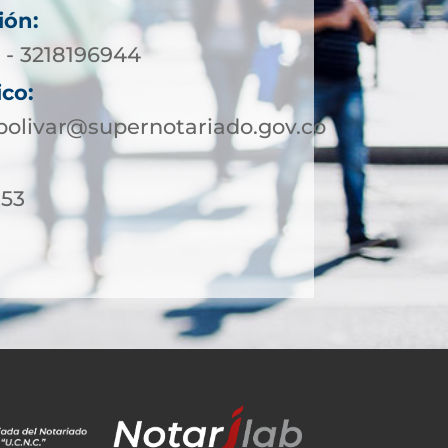
ión:
 - 3218196944
ico:
olivar@supernotariado.gov.co
 53