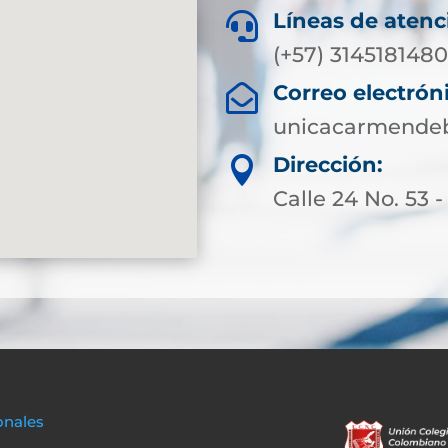
Líneas de atenc

(+57) 3145181480
Correo electrón

unicacarmendeb
Dirección:

Calle 24 No. 53 -
onales