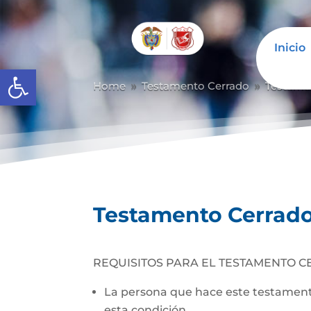
Inicio
Abrir barra de herramientas
Home
Testamento Cerrado
Testame
9
9
Testamento Cerrad
REQUISITOS PARA EL TESTAMENTO C
La persona que hace este testamento
esta condición.