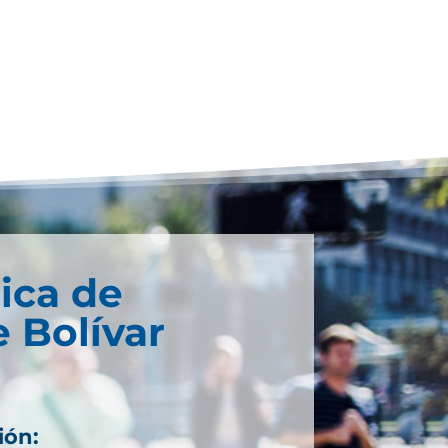
ica de
 Bolívar
ión: