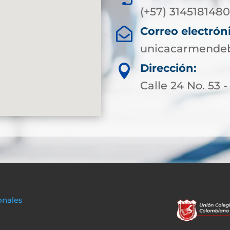
(+57) 3145181480
Correo electrón

unicacarmendeb
Dirección:

Calle 24 No. 53 -
onales