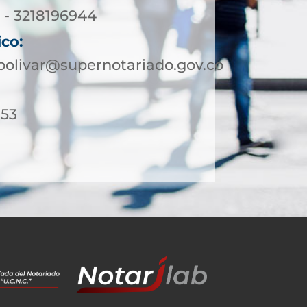
 - 3218196944
ico:
olivar@supernotariado.gov.co
 53