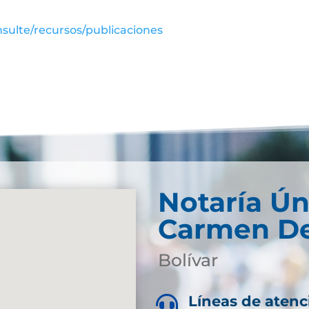
sulte/recursos/publicaciones
Notaría Ún
Carmen De
Bolívar
Líneas de atenc
