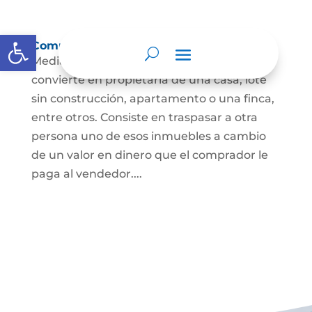
Abrir barra de herramientas
Compraventa de inmuebles
Mediante este contrato, una persona se
convierte en propietaria de una casa, lote
sin construcción, apartamento o una finca,
entre otros. Consiste en traspasar a otra
persona uno de esos inmuebles a cambio
de un valor en dinero que el comprador le
paga al vendedor....