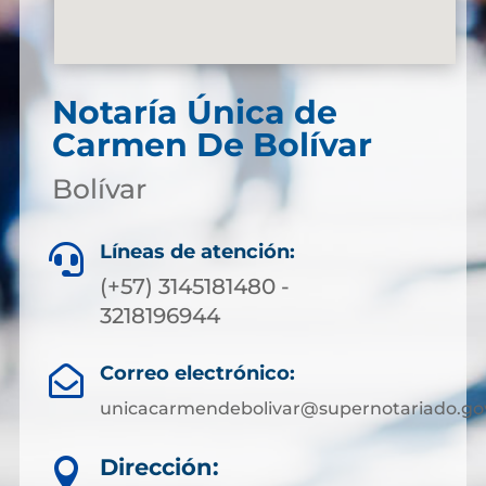
Notaría Única de
Carmen De Bolívar
Bolívar
Líneas de atención:

(+57) 3145181480 -
3218196944
Correo electrónico:

unicacarmendebolivar@supernotariado.go
Dirección:
