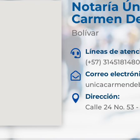
Notaría Ún
Carmen De
Bolívar
Líneas de atenc

(+57) 3145181480
Correo electrón

unicacarmendeb
Dirección:

Calle 24 No. 53 -