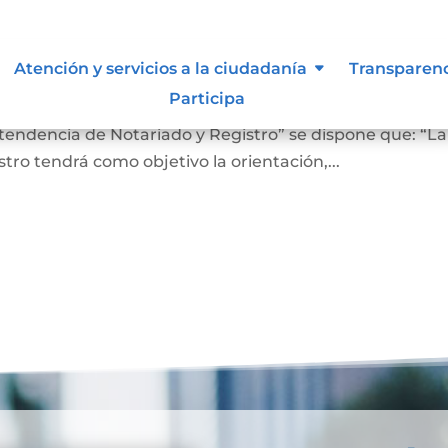
 lo vigilan
Atención y servicios a la ciudadanía
Transparen
Participa
ro En el Artículo 4 del Decreto 2723 de 2014, “Por el cu
ntendencia de Notariado y Registro” se dispone que: “La
ro tendrá como objetivo la orientación,...