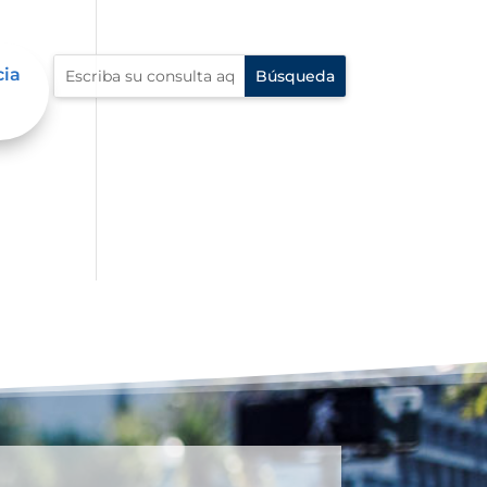
cia
al