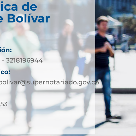
ica de
 Bolívar
ión:
 - 3218196944
ico:
olivar@supernotariado.gov.co
 53