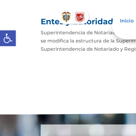
Entes y autoridades que
Inicio
Abrir barra de herramientas
Superintendencia de Notariado y Regist
se modifica la estructura de la Superi
Superintendencia de Notariado y Regist