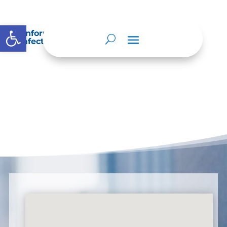
Abrir barra de herramientas
Información sobre decisiones que puede
afectar al público