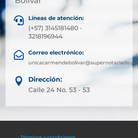
Bolívar
Líneas de atención:

(+57) 3145181480 -
3218196944
Correo electrónico:

unicacarmendebolivar@supernotariado.go
Dirección:

Calle 24 No. 53 - 53
• Términos y condiciones