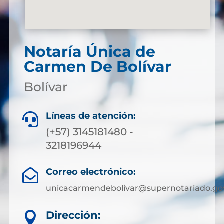
Notaría Única de
Carmen De Bolívar
Bolívar
Líneas de atención:

(+57) 3145181480 -
3218196944
Correo electrónico:

unicacarmendebolivar@supernotariado.go
Dirección:
