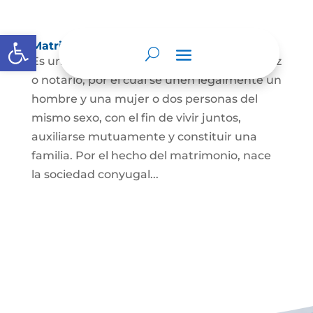
Abrir barra de herramientas
Matrimonio Civil
Es un contrato solemne celebrado ante juez
o notario, por el cual se unen legalmente un
hombre y una mujer o dos personas del
mismo sexo, con el fin de vivir juntos,
auxiliarse mutuamente y constituir una
familia. Por el hecho del matrimonio, nace
la sociedad conyugal...