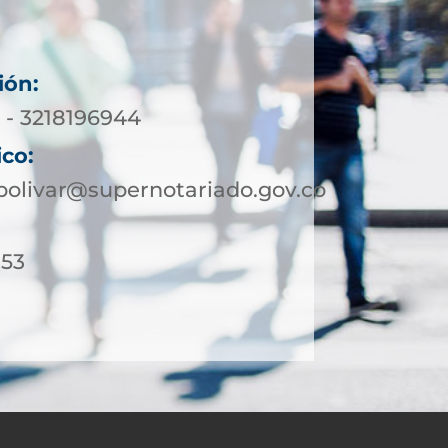
ión:
 - 3218196944
ico:
olivar@supernotariado.gov.co
 53