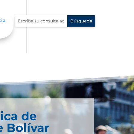
cia
ica de
 Bolívar