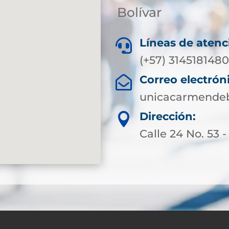
Bolívar
Líneas de atenc

(+57) 3145181480
Correo electrón

unicacarmendeb
Dirección:

Calle 24 No. 53 -