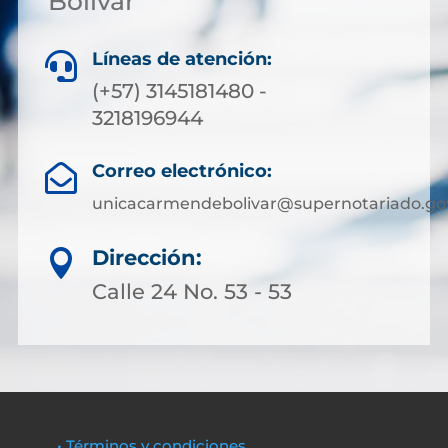
Bolívar
Líneas de atención:

(+57) 3145181480 -
3218196944
Correo electrónico:

unicacarmendebolivar@supernotariado.go
Dirección:

Calle 24 No. 53 - 53
• Términos y condiciones