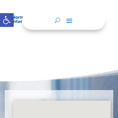
Abrir barra de herramientas
Normatividad especial que les aplique de
interés.