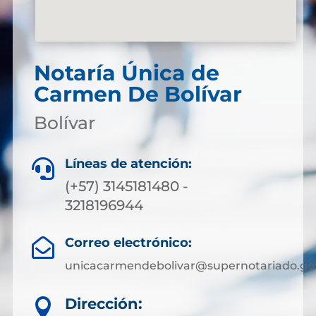
Notaría Única de
Carmen De Bolívar
Bolívar
Líneas de atención:

(+57) 3145181480 -
3218196944
Correo electrónico:

unicacarmendebolivar@supernotariado.go
Dirección:
