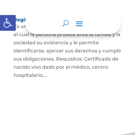
Abrir barra de herramientas
Registro Civil de Nacimiento
Es un documento indispensable mediante
el cual la persona prueba ante la familia y la
sociedad su existencia y le permite
identificarse, ejercer sus derechos y cumplir
sus obligaciones. Requisitos: Certificado de
nacido vivo dado por el médico, centro
hospitalario,...